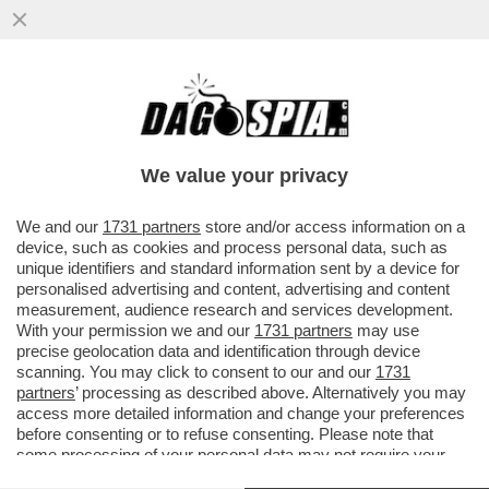
We value your privacy
We and our
1731 partners
store and/or access information on a
device, such as cookies and process personal data, such as
unique identifiers and standard information sent by a device for
personalised advertising and content, advertising and content
measurement, audience research and services development.
With your permission we and our
1731 partners
may use
precise geolocation data and identification through device
scanning. You may click to consent to our and our
1731
partners
’ processing as described above. Alternatively you may
access more detailed information and change your preferences
before consenting or to refuse consenting. Please note that
some processing of your personal data may not require your
consent, but you have a right to object to such processing. Your
“IO IN POLITICA? QUALCHE SONDAGGIO IN PASSATO