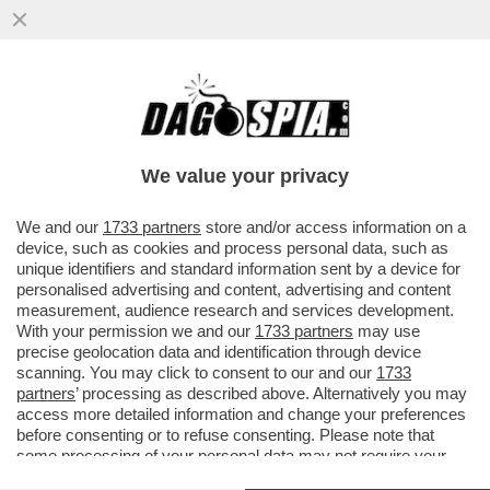
We value your privacy
We and our
1733 partners
store and/or access information on a
device, such as cookies and process personal data, such as
unique identifiers and standard information sent by a device for
personalised advertising and content, advertising and content
measurement, audience research and services development.
With your permission we and our
1733 partners
may use
precise geolocation data and identification through device
scanning. You may click to consent to our and our
1733
partners
’ processing as described above. Alternatively you may
GIU’ LA SARACINESCA - I CONSUMI DELLE FAMIGLIE
access more detailed information and change your preferences
CROLLANO (29 MILIARDI IN MENO RISPETTO AL
before consenting or to refuse consenting. Please note that
PERIODO PRE CRISI) E I NEGOZI DI QUARTIERE
some processing of your personal data may not require your
CONTINUANO A CHIUDERE A TUTTO VANTAGGIO DEI
consent, but you have a right to object to such processing. Your