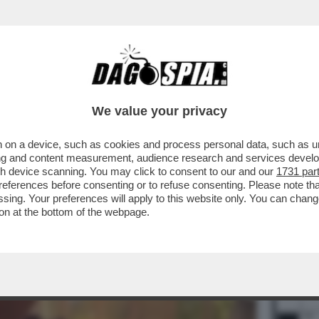
BUSINESS
CAFONAL
CRONACHE
SPORT
DAGO
We value your privacy
 on a device, such as cookies and process personal data, such as uni
ising and content measurement, audience research and services deve
gh device scanning. You may click to consent to our and our
1731 par
ferences before consenting or to refuse consenting. Please note th
essing. Your preferences will apply to this website only. You can cha
on at the bottom of the webpage.