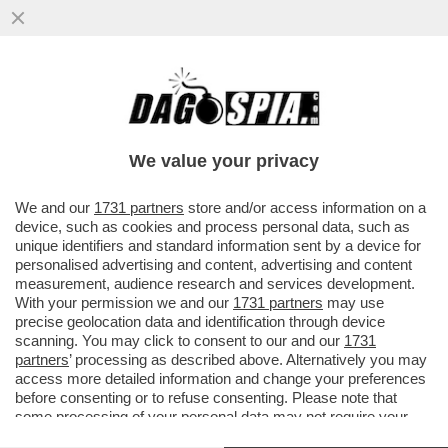
We value your privacy
We and our
1731 partners
store and/or access information on a
device, such as cookies and process personal data, such as
unique identifiers and standard information sent by a device for
personalised advertising and content, advertising and content
measurement, audience research and services development.
With your permission we and our
1731 partners
may use
precise geolocation data and identification through device
scanning. You may click to consent to our and our
1731
VIDEO-FLASH! –
TRANSENNATEVI I TIMPANI:
partners
’ processing as described above. Alternatively you may
GIOVANNA IANNIELLO, L’EX PORTAVOCE (E GRANDE
access more detailed information and change your preferences
AMICA) DI GIORGIA MELONI, CANTA LA SIGLA DI
before consenting or to refuse consenting. Please note that
“NANA’ SUPER GIRL”
AI MICROFONI DI "RADIO
some processing of your personal data may not require your
ROCK": “LA DEDICHIAMO A TUTTE LE MAMME DEL
consent, but you have a right to object to such processing. Your
MONDO PERCHÉ TUTTE QUANTE RIESCONO A FARE