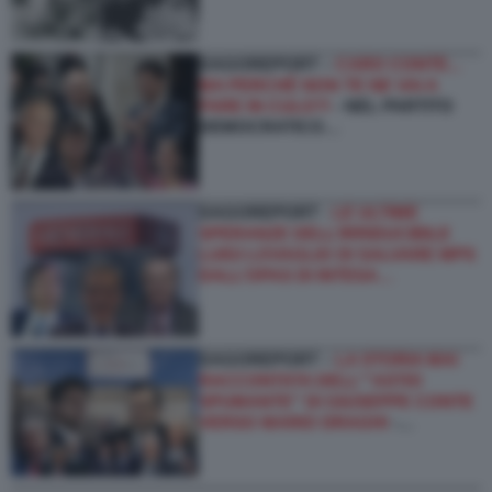
DAGOREPORT –
CARO CONTE...
MA PERCHÉ NON TE NE VAI A
FARE IN CULO?!
- NEL PARTITO
DEMOCRATICO…
DAGOREPORT -
LE ULTIME
SPERANZE DELL’IRRIDUCIBILE
LUIGI LOVAGLIO DI SALVARE MPS
DALL’OPAS DI INTESA…
DAGOREPORT –
LA STORIA MAI
RACCONTATA DELL'''ASTIO
SPUMANTE'' DI GIUSEPPE CONTE
VERSO MARIO DRAGHI
-…