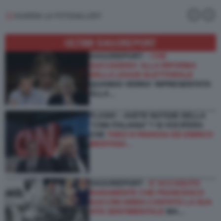
GUARDA LA FOTOGALLERY
ULTIMI DAGOREPORT
DAGOREPORT –
CHE
SUCCEDERA' ALLA RIFORMA
DELLA LEGGE ELETTORALE
QUANDO VERRA' RIPRESENTATA
ALLA…
FLASH! – AVETE NOTIZIE DELLA
“CNN ITALIANA”? SI VOCIFERA
CHE
THEO KYRIAKOU ED ENRICO
MENTANA…
DAGOREPORT -
E’ ACCADUTO
RARAMENTE CHE FRANCESCO
GUCCINI ABBIA CANTATO LA SUA
VITA SENTIMENTALE
MA…