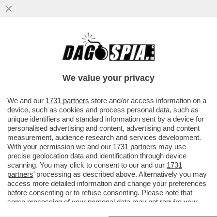
We value your privacy
We and our
1731 partners
store and/or access information on a
device, such as cookies and process personal data, such as
unique identifiers and standard information sent by a device for
personalised advertising and content, advertising and content
measurement, audience research and services development.
With your permission we and our
1731 partners
may use
precise geolocation data and identification through device
scanning. You may click to consent to our and our
1731
partners
’ processing as described above. Alternatively you may
access more detailed information and change your preferences
before consenting or to refuse consenting. Please note that
some processing of your personal data may not require your
STOP THE SPOT!
– VOLANO STRACCI TRA
consent, but you have a right to object to such processing. Your