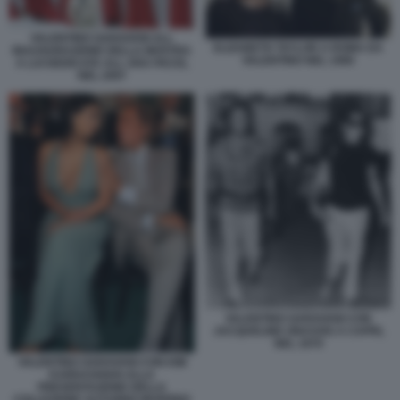
VALENTINO GARAVANI ALL
ELIZABETH TAYLOR A ROMA DA
INAUGURAZIONE DELLA MOSTRA
VALENTINO NEL 1990
A LUI DEDICATA ALL ARA PACIS,
NEL 2007
VALENTINO GARAVANI CON
JACQUELINE ONASSIS A CAPRI,
NEL 1970
VALENTINO GARAVANI CON KIM
KARDASHIAN ALLA
PRESENTAZIONE DELLA
COLLEZIONE AUTUNNO INVERNO