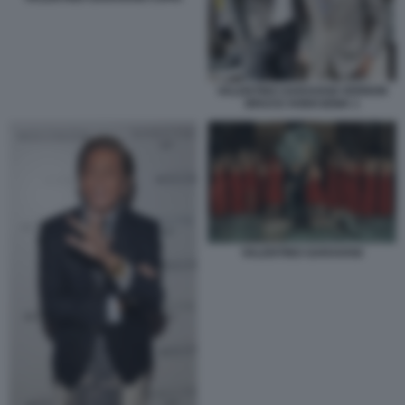
VALENTINO GARAVANI VERNON
BRUCE HOEKSEMA 1
VALENTINO GARAVANI