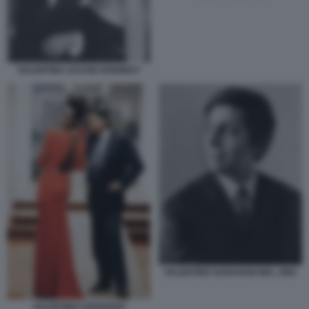
VALENTINO JACKIE KENNEDY
VALENTINO GARAVANI NEL 1964
VALENTINO GARAVANI