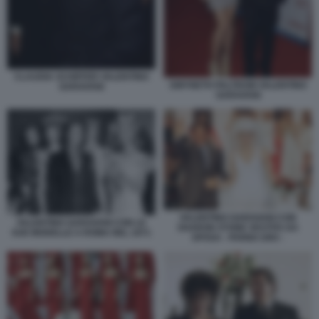
CLAUDIA SCHIFFER VALENTINO
GWYNETH PALTROW VALENTINO
GARAVANI
GARAVANI
VALENTINO GARAVANI CON
VALENTINO GARAVANI CON LE
SHARON STONE VESTITA DA
SUE MODELLE A ROMA NEL 1971
SPOSA - PARIGI 1993 -