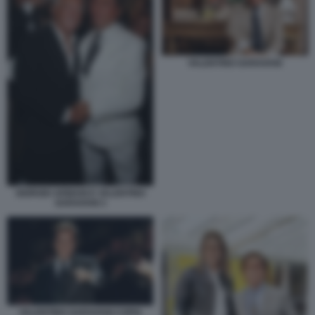
VALENTINO GARAVANI
GIORGIO ARMANI E VALENTINO
GARAVANI 3
VALENTINO GARAVANI COPIA