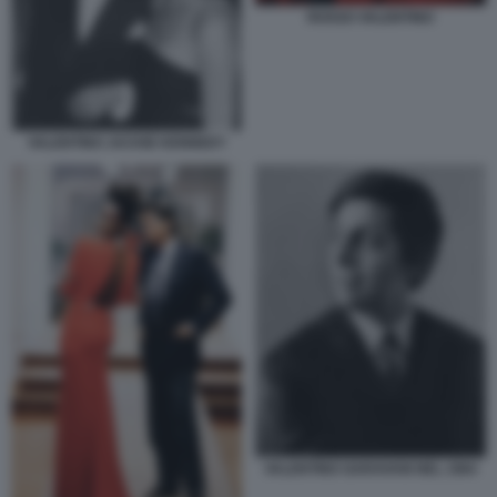
ROSSO VALENTINO
VALENTINO JACKIE KENNEDY
VALENTINO GARAVANI NEL 1964