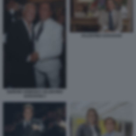
VALENTINO GARAVANI
GIORGIO ARMANI E VALENTINO
GARAVANI 3