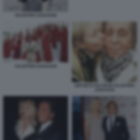
VALENTINO GARAVANI
VALENTINO GARAVANI
GWYNETH PALTROW VALENTINO
GARAVANI