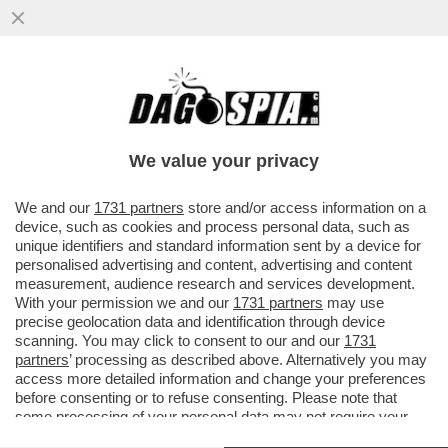
'LA MODA NON È COSÌ COMPLESSA. SI
TRATTA DI RENDERE BELLA UNA DONNA –
IL BOMBASTICO RITRATTONE/...
We value your privacy
VAI ALL'ARTICOLO
We and our
1731 partners
store and/or access information on a
device, such as cookies and process personal data, such as
unique identifiers and standard information sent by a device for
personalised advertising and content, advertising and content
measurement, audience research and services development.
With your permission we and our
1731 partners
may use
precise geolocation data and identification through device
scanning. You may click to consent to our and our
1731
partners
’ processing as described above. Alternatively you may
access more detailed information and change your preferences
before consenting or to refuse consenting. Please note that
some processing of your personal data may not require your
consent, but you have a right to object to such processing. Your