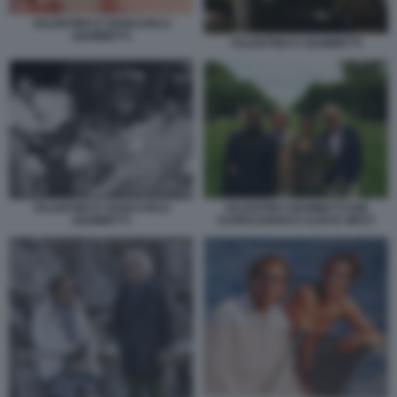
VALENTINO E GIANCARLO
GIAMMETTI
VALENTINO E GIAMMETTI
VALENTINO E GIANCARLO
VALENTINO GIAMMETTI KIM
GIAMMETTI
KARDASHIAN E KANYE WEST