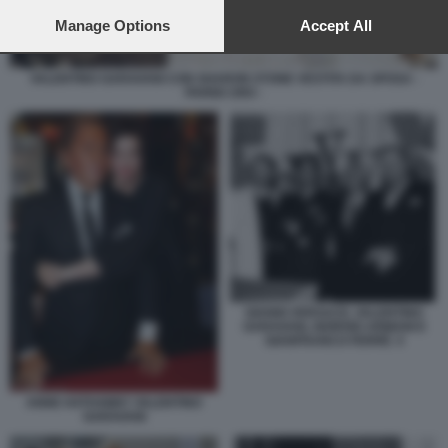
preferences will apply to this website only. You can change
your preferences or withdraw your consent at any time by
Manage Options
Accept All
returning to this site and clicking the
privacy policy
button at the
bottom of the webpage.
VALENTINO GARAVANI CON SHARON STONE VESTITA DA SPOSA -
PARIGI 1993 -
GIANNI VERSACE, VALENTINO
GARAVANI, GIORGIO ARMANI E
GIANFRANCO FERRÈ. 5
ANNE HATHAWAY VALENTINO
GARAVANI