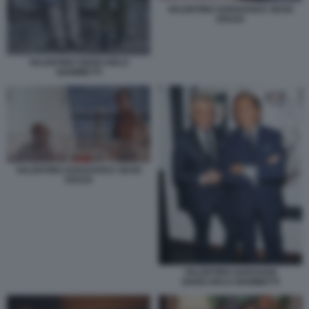
VALENTINO GARAVANI E SEAN
SOUZA
VALENTINO GIANCARLO
GIAMMETTI
VALENTINO GARAVANI E SEAN
SOUZA
VALENTINO GARAVANI
GIANCARLO GIAMMETTI