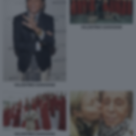
VALENTINO GARAVANI
VALENTINO GARAVANI
VALENTINO GARAVANI