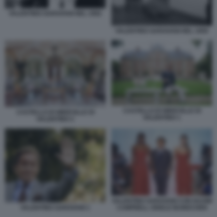
VALENTINO GARAVANI NEL 1992
VALENTINO GARAVANI NEL 1959
CASTELLO DI WIDEVILLE DI
CASTELLO DI WIDEVILLE DI
VALENTINO 1
VALENTINO 2
VALENTINO GARAVANI CON NAOMI
VALENTINO GARAVANI 1
CAMPBELL GISELE BUNDCHEN