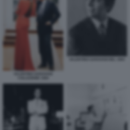
VALENTINO GARAVANI NEL 1964
VALENTINO GARAVANI
COLLEZIONE 1984