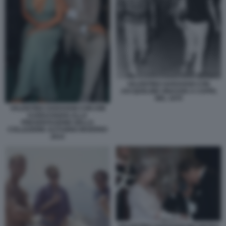
VALENTINO GARAVANI CON
JACQUELINE ONASSIS A CAPRI,
NEL 1970
VALENTINO GARAVANI CON KIM
KARDASHIAN ALLA
PRESENTAZIONE DELLA
COLLEZIONE AUTUNNO INVERNO
2014