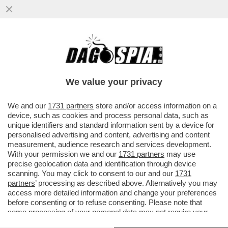
'LA MODA NON È COSÌ COMPLESSA. SI
TRATTA DI RENDERE BELLA UNA DONNA –
IL BOMBASTICO RITRATTONE/...
We value your privacy
VAI ALL'ARTICOLO
We and our
1731 partners
store and/or access information on a
device, such as cookies and process personal data, such as
unique identifiers and standard information sent by a device for
personalised advertising and content, advertising and content
measurement, audience research and services development.
With your permission we and our
1731 partners
may use
precise geolocation data and identification through device
scanning. You may click to consent to our and our
1731
partners
’ processing as described above. Alternatively you may
access more detailed information and change your preferences
before consenting or to refuse consenting. Please note that
some processing of your personal data may not require your
consent, but you have a right to object to such processing. Your