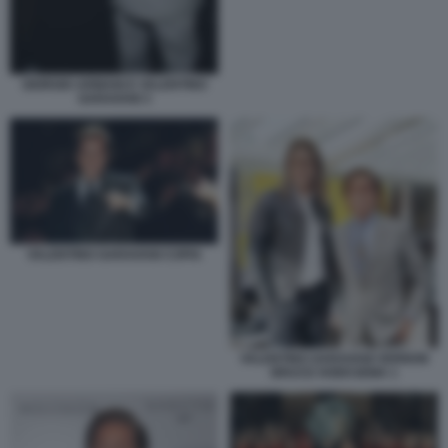
GIORGIO ARMANI E VALENTINO
GARAVANI 3
VALENTINO GARAVANI COPIA
VALENTINO GARAVANI VERNON
BRUCE HOEKSEMA 1