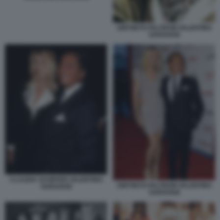
GWYNETH PALTROW VALENTINO
GARAVANI
CLAUDIA SCHIFFER VALENTINO
GWYNETH PALTROW VALENTINO
GARAVANI
GARAVANI