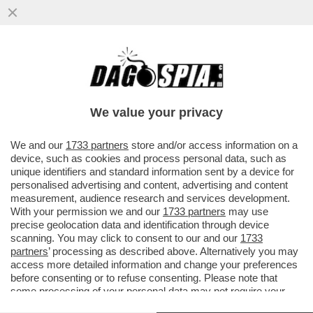
“LA CALABRIA HA UN CUORE, VOI NO” –
GIORGIA MELONI E I MINISTRI SONO STATI
ACCOLTI, A CUTRO...
We value your privacy
VAI ALL'ARTICOLO
We and our
1733 partners
store and/or access information on a
device, such as cookies and process personal data, such as
unique identifiers and standard information sent by a device for
personalised advertising and content, advertising and content
measurement, audience research and services development.
With your permission we and our
1733 partners
may use
precise geolocation data and identification through device
scanning. You may click to consent to our and our
1733
partners
’ processing as described above. Alternatively you may
access more detailed information and change your preferences
before consenting or to refuse consenting. Please note that
some processing of your personal data may not require your
consent, but you have a right to object to such processing. Your