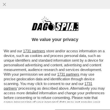
FUNERALINO - A SALUTARE MASSIMO
BORDIN C'ERANO RADICALI, EX RADICALI,
NON RADICALI - GLI APPELLI PER
We value your privacy
VAI ALL'ARTICOLO
We and our
1731 partners
store and/or access information on a
device, such as cookies and process personal data, such as
unique identifiers and standard information sent by a device for
personalised advertising and content, advertising and content
measurement, audience research and services development.
With your permission we and our
1731 partners
may use
precise geolocation data and identification through device
scanning. You may click to consent to our and our
1731
partners
’ processing as described above. Alternatively you may
access more detailed information and change your preferences
before consenting or to refuse consenting. Please note that
some processing of your personal data may not require your
consent, but you have a right to object to such processing. Your