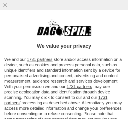
CAFONALINO - TUTTO IL CINEMA ITALIANO
AL MAXXI PER LE NOMINATION AI NASTRI
D'ARGENTO
We value your privacy
VAI ALL'ARTICOLO
We and our
1731 partners
store and/or access information on a
device, such as cookies and process personal data, such as
unique identifiers and standard information sent by a device for
personalised advertising and content, advertising and content
measurement, audience research and services development.
With your permission we and our
1731 partners
may use
precise geolocation data and identification through device
scanning. You may click to consent to our and our
1731
partners
’ processing as described above. Alternatively you may
access more detailed information and change your preferences
before consenting or to refuse consenting. Please note that
some processing of your personal data may not require your
consent, but you have a right to object to such processing. Your