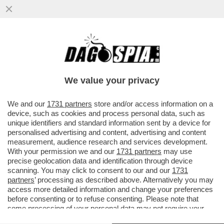
CAFONALINO - TUTTO IL CINEMA ITALIANO
AL MAXXI PER LE NOMINATION AI NASTRI
D'ARGENTO
We value your privacy
VAI ALL'ARTICOLO
We and our
1731 partners
store and/or access information on a
device, such as cookies and process personal data, such as
unique identifiers and standard information sent by a device for
personalised advertising and content, advertising and content
measurement, audience research and services development.
With your permission we and our
1731 partners
may use
precise geolocation data and identification through device
scanning. You may click to consent to our and our
1731
partners
’ processing as described above. Alternatively you may
access more detailed information and change your preferences
before consenting or to refuse consenting. Please note that
some processing of your personal data may not require your
consent, but you have a right to object to such processing. Your