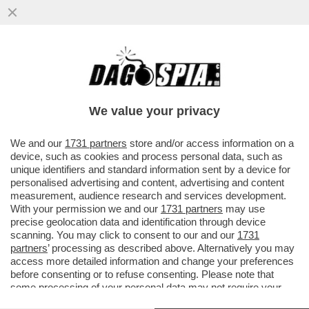
CAFONALINO - TUTTO IL CINEMA ITALIANO
AL MAXXI PER LE NOMINATION AI NASTRI
D'ARGENTO
We value your privacy
VAI ALL'ARTICOLO
We and our
1731 partners
store and/or access information on a
device, such as cookies and process personal data, such as
unique identifiers and standard information sent by a device for
personalised advertising and content, advertising and content
measurement, audience research and services development.
With your permission we and our
1731 partners
may use
precise geolocation data and identification through device
scanning. You may click to consent to our and our
1731
partners
’ processing as described above. Alternatively you may
access more detailed information and change your preferences
before consenting or to refuse consenting. Please note that
some processing of your personal data may not require your
consent, but you have a right to object to such processing. Your