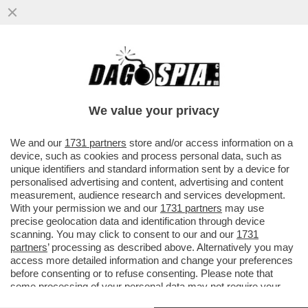
CAFONALINO - TUTTO IL CINEMA ITALIANO
AL MAXXI PER LE NOMINATION AI NASTRI
D'ARGENTO
We value your privacy
VAI ALL'ARTICOLO
We and our
1731 partners
store and/or access information on a
device, such as cookies and process personal data, such as
unique identifiers and standard information sent by a device for
personalised advertising and content, advertising and content
measurement, audience research and services development.
With your permission we and our
1731 partners
may use
precise geolocation data and identification through device
scanning. You may click to consent to our and our
1731
partners
’ processing as described above. Alternatively you may
access more detailed information and change your preferences
before consenting or to refuse consenting. Please note that
some processing of your personal data may not require your
consent, but you have a right to object to such processing. Your