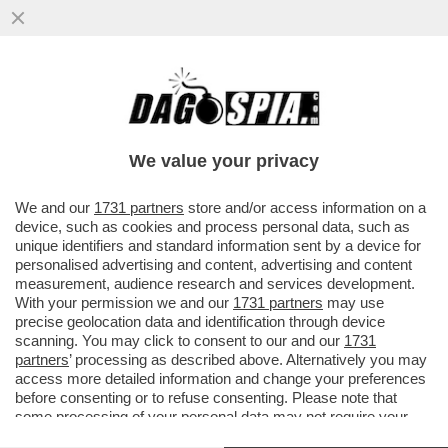
CAFONALINO - TUTTO IL CINEMA ITALIANO
AL MAXXI PER LE NOMINATION AI NASTRI
D'ARGENTO
We value your privacy
VAI ALL'ARTICOLO
We and our
1731 partners
store and/or access information on a
device, such as cookies and process personal data, such as
unique identifiers and standard information sent by a device for
personalised advertising and content, advertising and content
measurement, audience research and services development.
With your permission we and our
1731 partners
may use
precise geolocation data and identification through device
scanning. You may click to consent to our and our
1731
partners
’ processing as described above. Alternatively you may
access more detailed information and change your preferences
before consenting or to refuse consenting. Please note that
some processing of your personal data may not require your
consent, but you have a right to object to such processing. Your