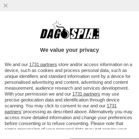
COLPO DI SCENA NELLA FAIDA LEGALE
DEI DEL VECCHIO: NICOLETTA ZAMPILLO
SI RIMANGIA IL PASSAGGIO...
We value your privacy
VAI ALL'ARTICOLO
We and our
1731 partners
store and/or access information on a
device, such as cookies and process personal data, such as
unique identifiers and standard information sent by a device for
personalised advertising and content, advertising and content
measurement, audience research and services development.
With your permission we and our
1731 partners
may use
precise geolocation data and identification through device
scanning. You may click to consent to our and our
1731
partners
’ processing as described above. Alternatively you may
access more detailed information and change your preferences
before consenting or to refuse consenting. Please note that
some processing of your personal data may not require your
consent, but you have a right to object to such processing. Your