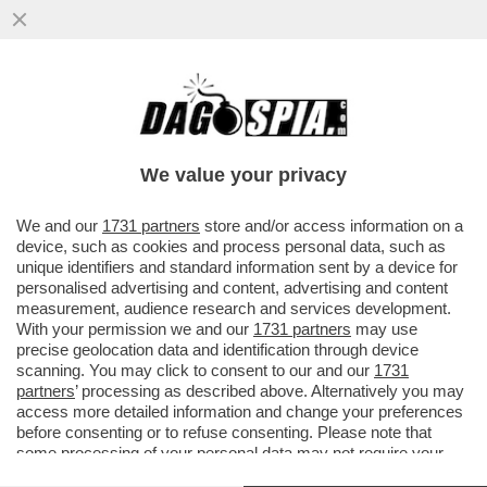
COLPO DI SCENA NELLA FAIDA LEGALE
DEI DEL VECCHIO: NICOLETTA ZAMPILLO
SI RIMANGIA IL PASSAGGIO...
We value your privacy
VAI ALL'ARTICOLO
We and our
1731 partners
store and/or access information on a
device, such as cookies and process personal data, such as
unique identifiers and standard information sent by a device for
personalised advertising and content, advertising and content
measurement, audience research and services development.
With your permission we and our
1731 partners
may use
precise geolocation data and identification through device
scanning. You may click to consent to our and our
1731
partners
’ processing as described above. Alternatively you may
access more detailed information and change your preferences
before consenting or to refuse consenting. Please note that
some processing of your personal data may not require your
consent, but you have a right to object to such processing. Your