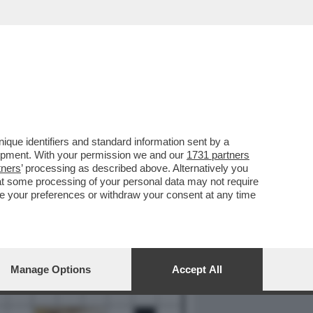
REPORT
DAGOARCHIVIO
que identifiers and standard information sent by a
lopment. With your permission we and our
1731 partners
tners
’ processing as described above. Alternatively you
at some processing of your personal data may not require
nge your preferences or withdraw your consent at any time
Manage Options
Accept All