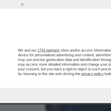
MEDIA E TV
POLITICA
We and our
1731 partners
store and/or access information
device for personalised advertising and content, advert
may use precise geolocation data and identification throu
may access more detailed information and change your pre
your consent, but you have a right to object to such proc
by returning to this site and clicking the
privacy policy
butt