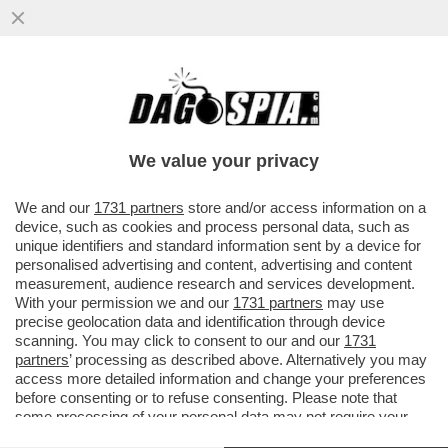
COLPO DI SCENA NELLA FAIDA LEGALE
DEI DEL VECCHIO: NICOLETTA ZAMPILLO
SI RIMANGIA IL PASSAGGIO...
We value your privacy
VAI ALL'ARTICOLO
We and our
1731 partners
store and/or access information on a
device, such as cookies and process personal data, such as
unique identifiers and standard information sent by a device for
personalised advertising and content, advertising and content
measurement, audience research and services development.
With your permission we and our
1731 partners
may use
precise geolocation data and identification through device
scanning. You may click to consent to our and our
1731
partners
’ processing as described above. Alternatively you may
access more detailed information and change your preferences
before consenting or to refuse consenting. Please note that
some processing of your personal data may not require your
consent, but you have a right to object to such processing. Your