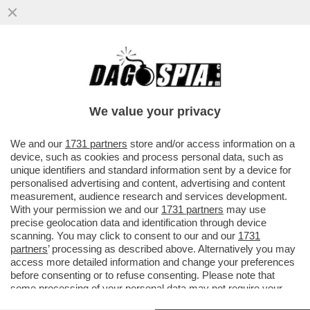
COLPO DI SCENA NELLA FAIDA LEGALE
DEI DEL VECCHIO: NICOLETTA ZAMPILLO
SI RIMANGIA IL PASSAGGIO...
We value your privacy
VAI ALL'ARTICOLO
We and our
1731 partners
store and/or access information on a
device, such as cookies and process personal data, such as
unique identifiers and standard information sent by a device for
personalised advertising and content, advertising and content
measurement, audience research and services development.
With your permission we and our
1731 partners
may use
precise geolocation data and identification through device
scanning. You may click to consent to our and our
1731
partners
’ processing as described above. Alternatively you may
access more detailed information and change your preferences
before consenting or to refuse consenting. Please note that
some processing of your personal data may not require your
consent, but you have a right to object to such processing. Your