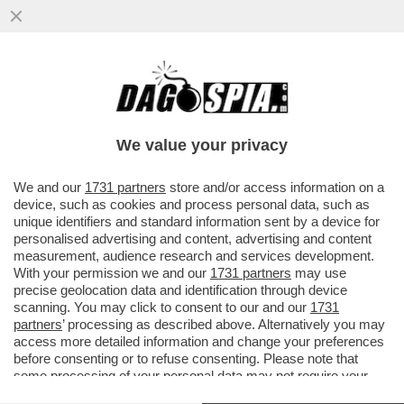
AL QUIRINALE È STAGIONE DI MELONI: LA
DUCETTA GIGIONEGGIA, PARLA E BACIA
TUTTI AL RICEVIMENTO
We value your privacy
VAI ALL'ARTICOLO
We and our
1731 partners
store and/or access information on a
device, such as cookies and process personal data, such as
unique identifiers and standard information sent by a device for
personalised advertising and content, advertising and content
measurement, audience research and services development.
With your permission we and our
1731 partners
may use
precise geolocation data and identification through device
scanning. You may click to consent to our and our
1731
partners
’ processing as described above. Alternatively you may
access more detailed information and change your preferences
before consenting or to refuse consenting. Please note that
some processing of your personal data may not require your
consent, but you have a right to object to such processing. Your