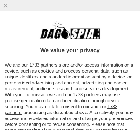
AL QUIRINALE È STAGIONE DI MELONI: LA
DUCETTA GIGIONEGGIA, PARLA E BACIA
TUTTI AL RICEVIMENTO
We value your privacy
VAI ALL'ARTICOLO
We and our
1733 partners
store and/or access information on a
device, such as cookies and process personal data, such as
unique identifiers and standard information sent by a device for
personalised advertising and content, advertising and content
measurement, audience research and services development.
With your permission we and our
1733 partners
may use
precise geolocation data and identification through device
scanning. You may click to consent to our and our
1733
partners
’ processing as described above. Alternatively you may
access more detailed information and change your preferences
before consenting or to refuse consenting. Please note that
some processing of your personal data may not require your
consent, but you have a right to object to such processing. Your