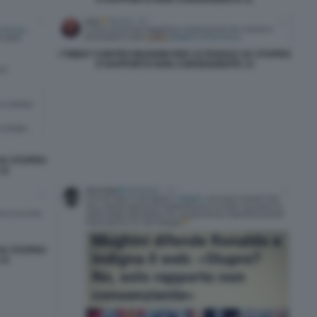
I TWEET CONTRO MUGHINI PER LE PAROLE SU STUPRO
E RAPPORTO NON CONSENZIENTE 13
 SU STUPRO
12
 SU STUPRO
14