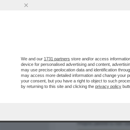
MEDIA E TV
POLITICA
We and our
1731 partners
store and/or access information
LE POLEMICHE PER LA FRA
device for personalised advertising and content, advert
STUPRO A RONALDO - LA R
may use precise geolocation data and identification throu
may access more detailed information and change your pre
VAI ALL'ARTICOLO
your consent, but you have a right to object to such proc
by returning to this site and clicking the
privacy policy
butt