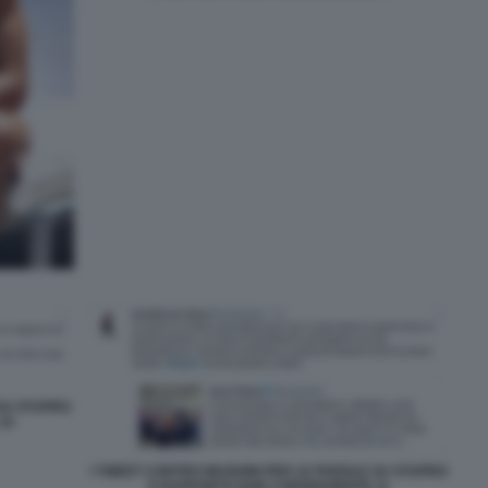
 SU STUPRO
10
I TWEET CONTRO MUGHINI PER LE PAROLE SU STUPRO
E RAPPORTO NON CONSENZIENTE 11