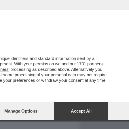
REPORT
DAGOARCHIVIO
que identifiers and standard information sent by a
lopment. With your permission we and our
1731 partners
tners
’ processing as described above. Alternatively you
at some processing of your personal data may not require
nge your preferences or withdraw your consent at any time
Manage Options
Accept All