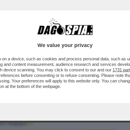
BUSINESS
CAFONAL
CRONACHE
SPORT
DAGO
We value your privacy
 on a device, such as cookies and process personal data, such as uni
SE DI MUGHINI SULLE ACCUSE DI
ising and content measurement, audience research and services deve
ISPOSTA DI MUGHINI
gh device scanning. You may click to consent to our and our
1731 par
ferences before consenting or to refuse consenting. Please note th
essing. Your preferences will apply to this website only. You can cha
on at the bottom of the webpage.