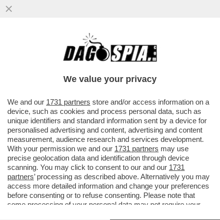
LE POLEMICHE PER LA FRASE DI MUGHINI
SULLE ACCUSE DI STUPRO A RONALDO -
LA RISPOSTA DI MUGHINI
We value your privacy
VAI ALL'ARTICOLO
We and our
1731 partners
store and/or access information on a
device, such as cookies and process personal data, such as
unique identifiers and standard information sent by a device for
personalised advertising and content, advertising and content
measurement, audience research and services development.
With your permission we and our
1731 partners
may use
precise geolocation data and identification through device
scanning. You may click to consent to our and our
1731
partners
’ processing as described above. Alternatively you may
access more detailed information and change your preferences
before consenting or to refuse consenting. Please note that
some processing of your personal data may not require your
consent, but you have a right to object to such processing. Your