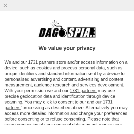
LE POLEMICHE PER LA FRASE DI MUGHINI
SULLE ACCUSE DI STUPRO A RONALDO -
LA RISPOSTA DI MUGHINI
We value your privacy
VAI ALL'ARTICOLO
We and our
1731 partners
store and/or access information on a
device, such as cookies and process personal data, such as
unique identifiers and standard information sent by a device for
personalised advertising and content, advertising and content
measurement, audience research and services development.
With your permission we and our
1731 partners
may use
precise geolocation data and identification through device
scanning. You may click to consent to our and our
1731
partners
’ processing as described above. Alternatively you may
access more detailed information and change your preferences
before consenting or to refuse consenting. Please note that
some processing of your personal data may not require your
consent, but you have a right to object to such processing. Your