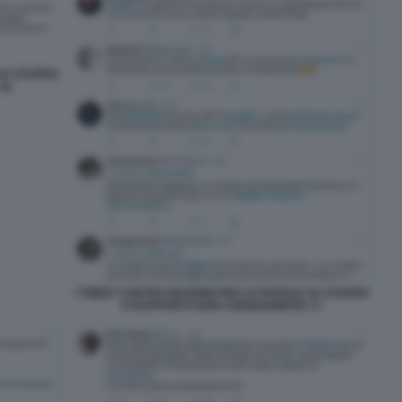
 SU STUPRO
16
I TWEET CONTRO MUGHINI PER LE PAROLE SU STUPRO
E RAPPORTO NON CONSENZIENTE 17