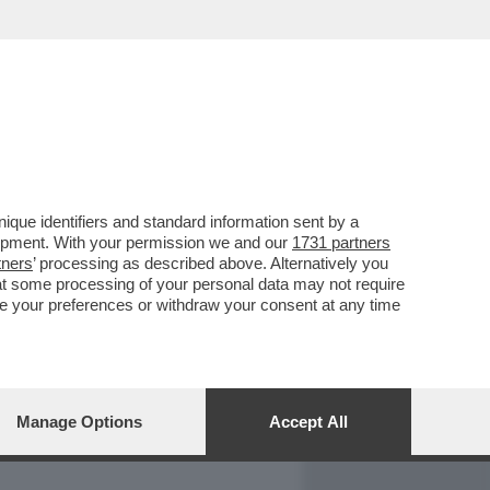
REPORT
DAGOARCHIVIO
que identifiers and standard information sent by a
lopment. With your permission we and our
1731 partners
tners
’ processing as described above. Alternatively you
at some processing of your personal data may not require
nge your preferences or withdraw your consent at any time
Manage Options
Accept All