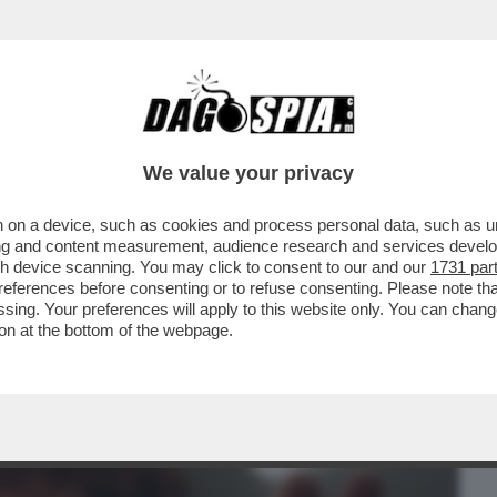
BUSINESS
CAFONAL
CRONACHE
SPORT
DAGO
We value your privacy
 on a device, such as cookies and process personal data, such as uni
SE DI MUGHINI SULLE ACCUSE DI
ising and content measurement, audience research and services deve
ISPOSTA DI MUGHINI
gh device scanning. You may click to consent to our and our
1731 par
ferences before consenting or to refuse consenting. Please note th
essing. Your preferences will apply to this website only. You can cha
on at the bottom of the webpage.