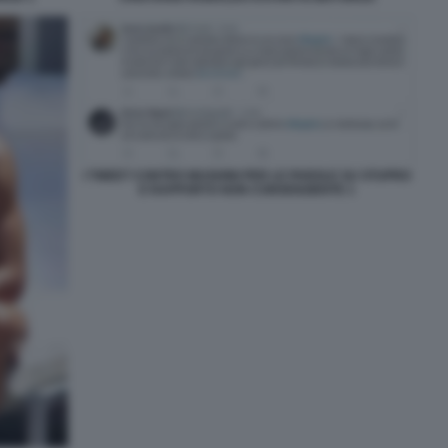
I TWEET CONTRO MUGHINI PER LE PAROLE SU STUPRO
E RAPPORTO NON CONSENZIENTE 1