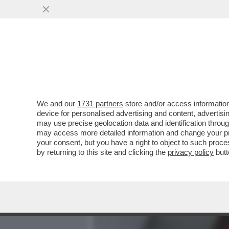
MEDIA E TV
POLITICA
We and our
1731 partners
store and/or access information
LE POLEMICHE PER LA FRA
device for personalised advertising and content, advert
STUPRO A RONALDO - LA R
may use precise geolocation data and identification throu
may access more detailed information and change your pre
VAI ALL'ARTICOLO
your consent, but you have a right to object to such proc
by returning to this site and clicking the
privacy policy
butt