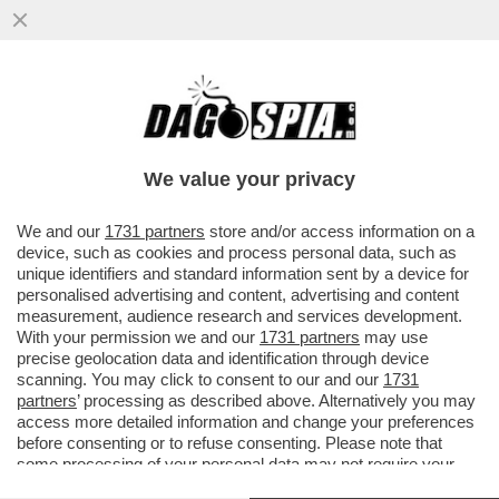
INDOVINA, INDOVINELLO, CHI È LA
RAGAZZA IN BRACCIO AL CICCIOBELLO?
SONO PASSATI VENT’ANNI...
We value your privacy
VAI ALL'ARTICOLO
We and our
1731 partners
store and/or access information on a
device, such as cookies and process personal data, such as
unique identifiers and standard information sent by a device for
personalised advertising and content, advertising and content
measurement, audience research and services development.
With your permission we and our
1731 partners
may use
precise geolocation data and identification through device
scanning. You may click to consent to our and our
1731
partners
’ processing as described above. Alternatively you may
access more detailed information and change your preferences
before consenting or to refuse consenting. Please note that
some processing of your personal data may not require your
consent, but you have a right to object to such processing. Your