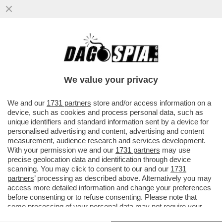
CAFONAL AVANTI SAVOIA! EMANUELE
FILIBERTO DI SAVOIA SI È CONCESSO LA
PRIMA USCITA UFFICIALE CON LA
We value your privacy
VAI ALL'ARTICOLO
We and our
1731 partners
store and/or access information on a
device, such as cookies and process personal data, such as
unique identifiers and standard information sent by a device for
personalised advertising and content, advertising and content
measurement, audience research and services development.
With your permission we and our
1731 partners
may use
precise geolocation data and identification through device
scanning. You may click to consent to our and our
1731
partners
’ processing as described above. Alternatively you may
access more detailed information and change your preferences
before consenting or to refuse consenting. Please note that
some processing of your personal data may not require your
consent, but you have a right to object to such processing. Your