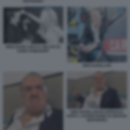
DEPARDIEU
RINO BARILLARI E IL GELATO DI
SONIA ROMANOFF
RINO BARILLARI
RINO BARILLARI IN OSPEDALE
DOPO L AGGRESSIONE DI GERARD
DEPARDIEU