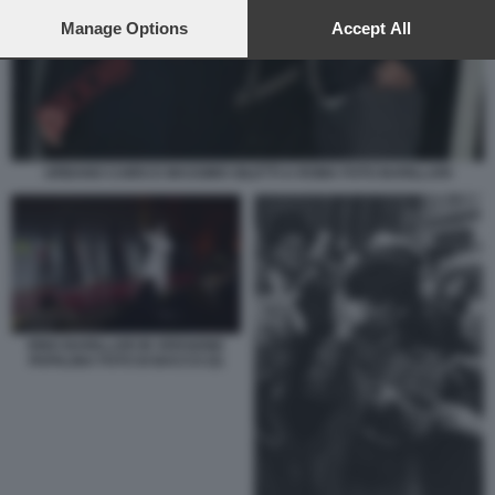
preferences will apply to this website only. You can change
your preferences or withdraw your consent at any time by
Manage Options
Accept All
returning to this site and clicking the
privacy policy
button at the
bottom of the webpage.
URBANO CAIRO E MASSIMO GILETTI A ROMA FOTO BARILLARI
RINO BARILLARI IN VERSIONE
PAPALINA FOTO DI BACCO (5)