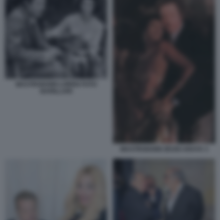
MASTROIANNI LOREN FOTO
BARILLARI
MASTROIANNI ZEUDI ARAYA 3