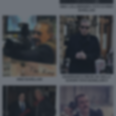
GINA LOLLOBRIGIDA FOTO DI RINO
BARILLARI
GIANFRANCO FINI IN VIA DELLA
RINO BARILLARI
SCROFA FOTO BARILLARI 4