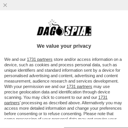
We value your privacy
We and our
1731 partners
store and/or access information on a
device, such as cookies and process personal data, such as
unique identifiers and standard information sent by a device for
personalised advertising and content, advertising and content
measurement, audience research and services development.
With your permission we and our
1731 partners
may use
precise geolocation data and identification through device
scanning. You may click to consent to our and our
1731
partners
’ processing as described above. Alternatively you may
access more detailed information and change your preferences
before consenting or to refuse consenting. Please note that
some processing of your personal data may not require your
consent, but you have a right to object to such processing. Your
IL DIVANO DEI GIUSTI/2 –
STASERA IN CHIARO NON