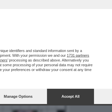
REPORT
DAGOARCHIVIO
que identifiers and standard information sent by a
lopment. With your permission we and our
1731 partners
tners
’ processing as described above. Alternatively you
at some processing of your personal data may not require
nge your preferences or withdraw your consent at any time
Manage Options
Accept All