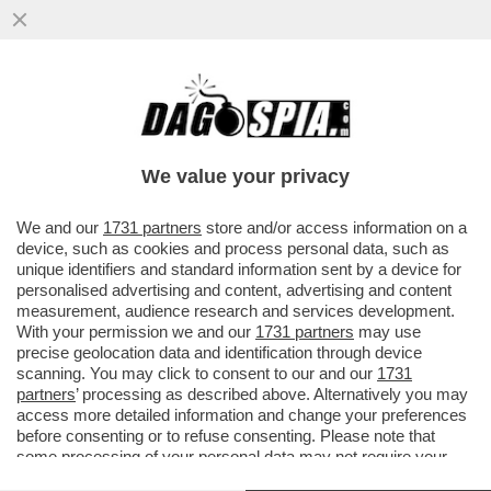
We value your privacy
We and our
1731 partners
store and/or access information on a
device, such as cookies and process personal data, such as
unique identifiers and standard information sent by a device for
personalised advertising and content, advertising and content
measurement, audience research and services development.
With your permission we and our
1731 partners
may use
precise geolocation data and identification through device
scanning. You may click to consent to our and our
1731
partners
’ processing as described above. Alternatively you may
access more detailed information and change your preferences
before consenting or to refuse consenting. Please note that
DAGOREPORT - BUNGA BUNGA FOREVER!
IL VERO
some processing of your personal data may not require your
''EREDE ORMONALE" DI SILVIO BERLUSCONI È IL
consent, but you have a right to object to such processing. Your