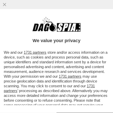
We value your privacy
We and our
1731 partners
store and/or access information on a
device, such as cookies and process personal data, such as
unique identifiers and standard information sent by a device for
personalised advertising and content, advertising and content
measurement, audience research and services development.
With your permission we and our
1731 partners
may use
precise geolocation data and identification through device
scanning. You may click to consent to our and our
1731
partners
’ processing as described above. Alternatively you may
access more detailed information and change your preferences
LA VENDETTA E’ UN PIATTO CHE VA MANGIATO
before consenting or to refuse consenting. Please note that
FREDDO – E IL CARD. PELL, SOTTO PROCESSO PER
some processing of your personal data may not require your
PEDOFILIA IN AUSTRALIA, GIA’ ASSAPORA IL
consent, but you have a right to object to such processing. Your
RITORNO IN VATICANO – NELLA TERRA DEI CANGURI