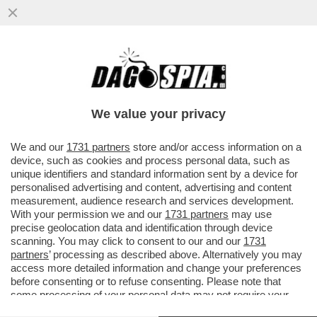
We value your privacy
We and our
1731 partners
store and/or access information on a
device, such as cookies and process personal data, such as
unique identifiers and standard information sent by a device for
personalised advertising and content, advertising and content
measurement, audience research and services development.
With your permission we and our
1731 partners
may use
precise geolocation data and identification through device
scanning. You may click to consent to our and our
1731
partners
’ processing as described above. Alternatively you may
access more detailed information and change your preferences
before consenting or to refuse consenting. Please note that
some processing of your personal data may not require your
HANNO UNA COALIZIONE MA NON UN PROGRAMMA -
consent, but you have a right to object to such processing. Your
SALVINI VUOLE L’AUTONOMIA REGIONALE (PER