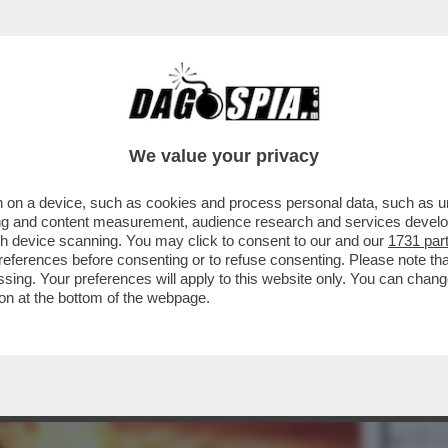
BUSINESS
CAFONAL
CRONACHE
SPORT
DAGO
We value your privacy
 on a device, such as cookies and process personal data, such as uni
ising and content measurement, audience research and services deve
gh device scanning. You may click to consent to our and our
1731 par
ferences before consenting or to refuse consenting. Please note th
essing. Your preferences will apply to this website only. You can cha
on at the bottom of the webpage.