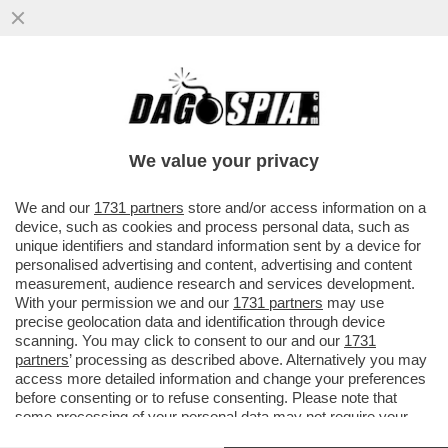
We value your privacy
We and our
1731 partners
store and/or access information on a
device, such as cookies and process personal data, such as
unique identifiers and standard information sent by a device for
personalised advertising and content, advertising and content
measurement, audience research and services development.
With your permission we and our
1731 partners
may use
precise geolocation data and identification through device
scanning. You may click to consent to our and our
1731
partners
’ processing as described above. Alternatively you may
PUTIN È ALL’ANGOLO. E PER QUESTO ANCORA PIÙ
access more detailed information and change your preferences
PERICOLOSO
– SONO CAZZI AMARI PER LA RUSSIA,
before consenting or to refuse consenting. Please note that
ORA CHE I DRONI UCRAINI STANNO COLPENDO LE
some processing of your personal data may not require your
SUE INFRASTRUTTURE ENERGETICHE. IL
consent, but you have a right to object to such processing. Your