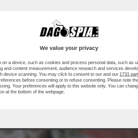
BUSINESS
CAFONAL
CRONACHE
SPORT
DAGO
We value your privacy
 on a device, such as cookies and process personal data, such as uni
ising and content measurement, audience research and services deve
gh device scanning. You may click to consent to our and our
1731 par
ferences before consenting or to refuse consenting. Please note th
essing. Your preferences will apply to this website only. You can cha
on at the bottom of the webpage.