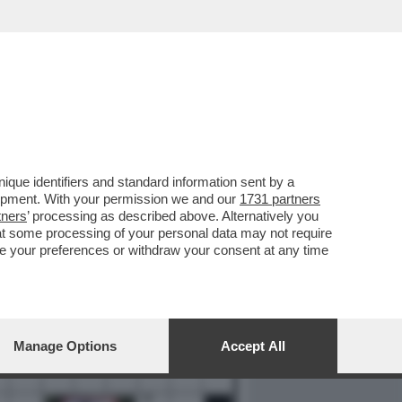
REPORT
DAGOARCHIVIO
que identifiers and standard information sent by a
lopment. With your permission we and our
1731 partners
tners
’ processing as described above. Alternatively you
at some processing of your personal data may not require
nge your preferences or withdraw your consent at any time
Manage Options
Accept All