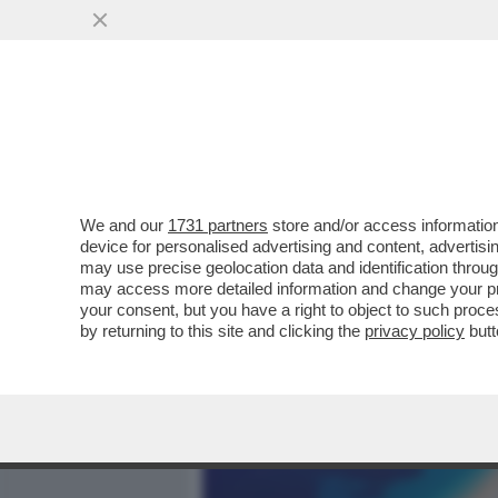
MEDIA E TV
POLITICA
We and our
1731 partners
store and/or access information
device for personalised advertising and content, advert
may use precise geolocation data and identification throu
may access more detailed information and change your pre
your consent, but you have a right to object to such proc
by returning to this site and clicking the
privacy policy
butt