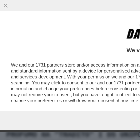
MEDIA E TV
POLITICA
BUSINESS
CAFON
We v
We and our
1731 partners
store and/or access information on a
and standard information sent by a device for personalised adv
and services development. With your permission we and our
17
scanning. You may click to consent to our and our
1731 partner
IL TRIONFO DI VERONICA B.: SIL
information and change your preferences before consenting or t
may not require your consent, but you have a right to object to 
L'IMPERO TRA GLI EREDI DI SECO
change your preferences or withdraw your consent at any time by
E BARBARA ED ELEONORA VOLANO N
the webpage.
UN MASTER IN ECONOMIA AZIENDAL
DE BORTOLI CORRE PER MILANO - 
PROFUMO HA "TRADITO" I DS UNIP