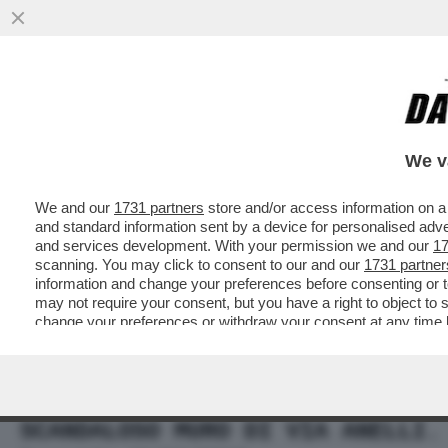
MEDIA E TV
POLITICA
BUSINESS
CAFON
We v
We and our
1731 partners
store and/or access information on a
and standard information sent by a device for personalised adv
and services development. With your permission we and our
17
scanning. You may click to consent to our and our
1731 partner
CHI COMANDA A PADOVA? RELIGION
information and change your preferences before consenting or t
may not require your consent, but you have a right to object to 
SESSO - TRA LOCALI GAY, FETISH
change your preferences or withdraw your consent at any time by
CITTÀ PIÙ BIANCA D'ITALIA È DI
the webpage.
GRANDE SUPERMERCATO DELL'AMORE
- IL PROBLEMA EXTRACOMUNITARI 
SCANDALOSO MURO DI VIA ANELLI.