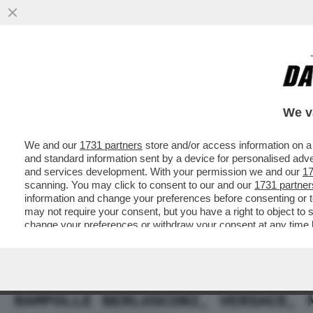
MEDIA E TV
POLITICA
BUSINESS
CAFON
We v
We and our
1731 partners
store and/or access information on a
and standard information sent by a device for personalised adv
and services development. With your permission we and our
17
scanning. You may click to consent to our and our
1731 partner
CONTRO IL BRIATORISMO SENZA LI
information and change your preferences before consenting or t
may not require your consent, but you have a right to object to 
NOZZE D'ARGENTO DI LUISA BECCA
change your preferences or withdraw your consent at any time by
NEL BORGO SICULO DI CASTELLUCC
the webpage.
RIUNIONE DI ARISTO E GRANDI BO
TRE GIORNI DI BALLI E CENE, ST
RAMPOLLE BERLUSCONI, VERSACE, 