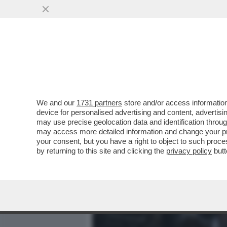
MEDIA E TV
POLITICA
We and our
1731 partners
store and/or access information
device for personalised advertising and content, advert
may use precise geolocation data and identification throu
may access more detailed information and change your pre
your consent, but you have a right to object to such proc
by returning to this site and clicking the
privacy policy
butt