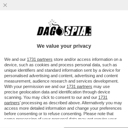
We value your privacy
We and our
1731 partners
store and/or access information on a
device, such as cookies and process personal data, such as
unique identifiers and standard information sent by a device for
personalised advertising and content, advertising and content
measurement, audience research and services development.
With your permission we and our
1731 partners
may use
precise geolocation data and identification through device
scanning. You may click to consent to our and our
1731
partners
’ processing as described above. Alternatively you may
CAFONAL PALLONE E PALLONARI - TUTTO
access more detailed information and change your preferences
ESAURITO ALLA TRIBUNA VIP DELLO STADIO
before consenting or to refuse consenting. Please note that
OLIMPICO PER LA FINALE DI COPPA ITALIA TRA LAZIO
some processing of your personal data may not require your
E INTER -
SUGLI SPALTI C'ERA MEZZO GOVERNO:
consent, but you have a right to object to such processing. Your
TAJANI, CALDERONE, LOLLOBRIGIDA, ABODI E