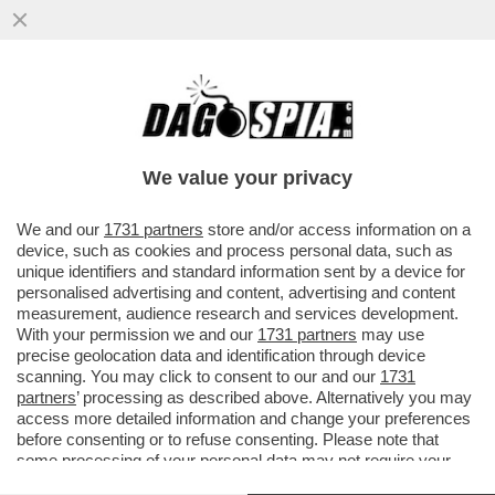
We value your privacy
We and our
1731 partners
store and/or access information on a
device, such as cookies and process personal data, such as
unique identifiers and standard information sent by a device for
personalised advertising and content, advertising and content
measurement, audience research and services development.
With your permission we and our
1731 partners
may use
precise geolocation data and identification through device
scanning. You may click to consent to our and our
1731
partners
’ processing as described above. Alternatively you may
access more detailed information and change your preferences
before consenting or to refuse consenting. Please note that
“WEINSTEIN HA UNA LINGUA LUNGA TRE METRI E ME
some processing of your personal data may not require your
LA VUOLE SEMPRE INFILARE AL CALDO”
- E’ CIO’
consent, but you have a right to object to such processing. Your
CHE SCRIVEVA ASIA ARGENTO, VENTI ANNI FA, NEI