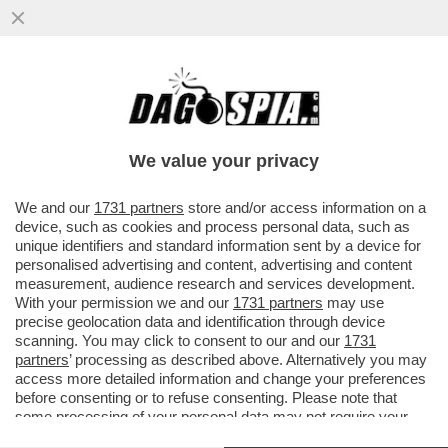
We value your privacy
We and our
1731 partners
store and/or access information on a
device, such as cookies and process personal data, such as
unique identifiers and standard information sent by a device for
personalised advertising and content, advertising and content
measurement, audience research and services development.
With your permission we and our
1731 partners
may use
precise geolocation data and identification through device
scanning. You may click to consent to our and our
1731
partners
’ processing as described above. Alternatively you may
access more detailed information and change your preferences
before consenting or to refuse consenting. Please note that
BEZOS NE DEVE MANGIARE ANCORA DI
some processing of your personal data may not require your
HAMBURGER PER FARE CONCORRENZA A MUSK –
IL
consent, but you have a right to object to such processing. Your