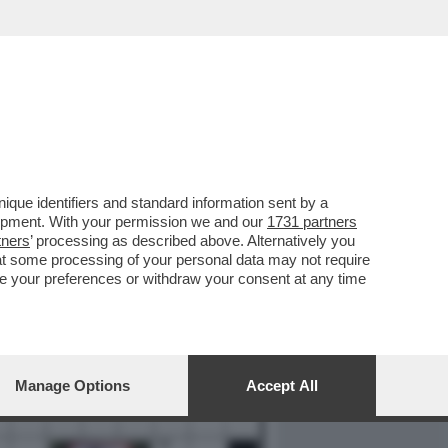
REPORT
DAGOARCHIVIO
que identifiers and standard information sent by a
lopment. With your permission we and our
1731 partners
tners
’ processing as described above. Alternatively you
at some processing of your personal data may not require
nge your preferences or withdraw your consent at any time
Manage Options
Accept All