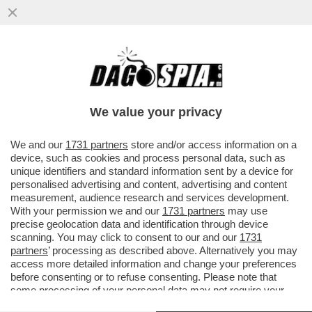
We value your privacy
We and our
1731 partners
store and/or access information on a
device, such as cookies and process personal data, such as
unique identifiers and standard information sent by a device for
personalised advertising and content, advertising and content
measurement, audience research and services development.
With your permission we and our
1731 partners
may use
precise geolocation data and identification through device
LUCCIOLE PER LANTERNE
– NEL
QUEENSLAND, IN
scanning. You may click to consent to our and our
1731
AUSTRALIA, SI STA STUDIANDO UN MODO PER
partners
’ processing as described above. Alternatively you may
DEPENALIZZARE LA PROSTITUZIONE E FAR
access more detailed information and change your preferences
QUADRARE I CONTI PUBBLICI: L’OBIETTIVO È
before consenting or to refuse consenting. Please note that
RISPARMIARE SULLE SPESE DELLA GIUSTIZIA,
some processing of your personal data may not require your
PERMETTENDO ALLA POLIZIA DI CONCENTRARSI SU
consent, but you have a right to object to such processing. Your