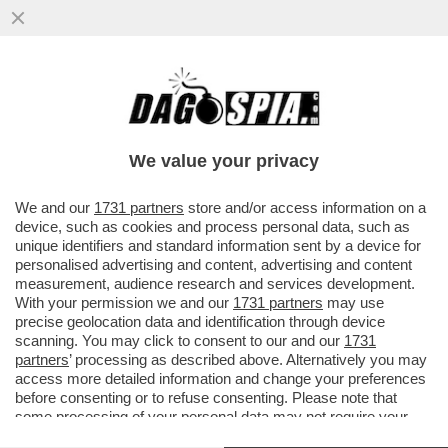
We value your privacy
We and our
1731 partners
store and/or access information on a
device, such as cookies and process personal data, such as
unique identifiers and standard information sent by a device for
personalised advertising and content, advertising and content
measurement, audience research and services development.
With your permission we and our
1731 partners
may use
precise geolocation data and identification through device
scanning. You may click to consent to our and our
1731
partners
’ processing as described above. Alternatively you may
access more detailed information and change your preferences
before consenting or to refuse consenting. Please note that
“LA MORTE ESISTE PER IL CORPO, MA NON ESISTE
some processing of your personal data may not require your
PER IL CAMPO QUANTISTICO CHE SIAMO”
– PARLA
consent, but you have a right to object to such processing. Your