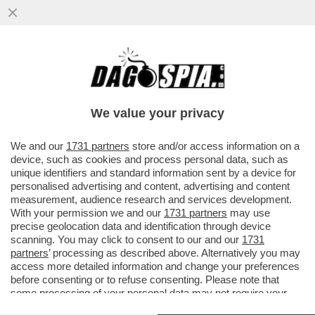
We value your privacy
We and our
1731 partners
store and/or access information on a
device, such as cookies and process personal data, such as
unique identifiers and standard information sent by a device for
personalised advertising and content, advertising and content
measurement, audience research and services development.
With your permission we and our
1731 partners
may use
precise geolocation data and identification through device
scanning. You may click to consent to our and our
1731
partners
’ processing as described above. Alternatively you may
access more detailed information and change your preferences
IMPOVERITI E ANGOSCIATI: ECCO COME STANNO I
before consenting or to refuse consenting. Please note that
CITTADINI DOPO TRE ANNI E MEZZO DI GOVERNO
some processing of your personal data may not require your
MELONI
– PER L’84% DEGLI ITALIANI LA PRINCIPALE
consent, but you have a right to object to such processing. Your
PREOCCUPAZIONE È IL COSTO DELLA VITA.
IL 40%