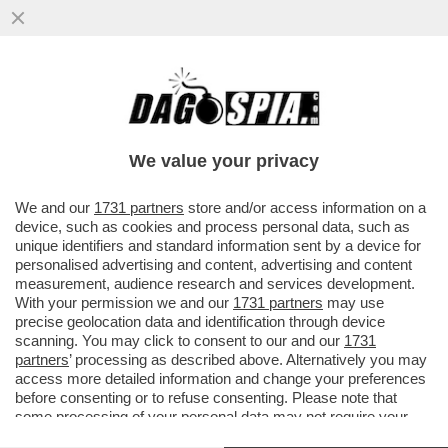
IL DIVANO DEI GIUSTI – STASERA DOPPIA
O TRIPLA RAZIONE DI SANTORO SU LA7.
MI SAREBBE PIACIUTO...
We value your privacy
VAI ALL'ARTICOLO
We and our
1731 partners
store and/or access information on a
device, such as cookies and process personal data, such as
unique identifiers and standard information sent by a device for
personalised advertising and content, advertising and content
measurement, audience research and services development.
With your permission we and our
1731 partners
may use
precise geolocation data and identification through device
scanning. You may click to consent to our and our
1731
partners
’ processing as described above. Alternatively you may
access more detailed information and change your preferences
before consenting or to refuse consenting. Please note that
some processing of your personal data may not require your
consent, but you have a right to object to such processing. Your